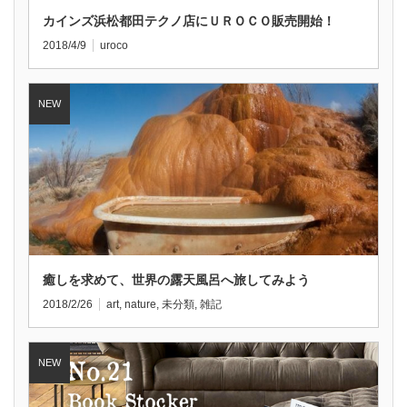
カインズ浜松都田テクノ店にＵＲＯＣＯ販売開始！
2018/4/9
uroco
癒しを求めて、世界の露天風呂へ旅してみよう
2018/2/26
art
,
nature
,
未分類
,
雑記