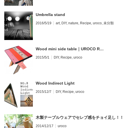
Umbrella stand
2016/5/19
art
,
DIY
,
nature
,
Recipe
,
uroco
,
未分類
Wood mini side table｜UROCO R…
2015/5/1
DIY
,
Recipe
,
uroco
Wood Indirect Light
2015/12/7
DIY
,
Recipe
,
uroco
木製テーブルウェアでセレブ感をチョイ足し！！
2014/12/17
uroco