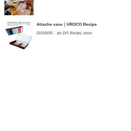
Attache case｜UROCO Recipe
2015/6/30
art
,
DIY
,
Recipe
,
uroco