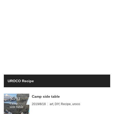
UROCO Recipe
Camp side table
2019/8/18
art
,
DIY
,
Recipe
,
uroco