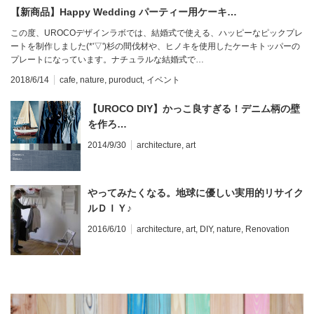
【新商品】Happy Wedding パーティー用ケーキ…
この度、UROCOデザインラボでは、結婚式で使える、ハッピーなピックプレ
ートを制作しました(*'▽')杉の間伐材や、ヒノキを使用したケーキトッパーの
プレートになっています。ナチュラルな結婚式で…
2018/6/14
cafe
,
nature
,
puroduct
,
イベント
【UROCO DIY】かっこ良すぎる！デニム柄の壁
を作ろ…
2014/9/30
architecture
,
art
やってみたくなる。地球に優しい実用的リサイク
ルＤＩＹ♪
2016/6/10
architecture
,
art
,
DIY
,
nature
,
Renovation