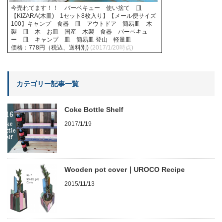
今売れてます！！ バーベキュー 使い捨て 皿
【KIZARA(木皿) 1セット8枚入り】【メール便サイズ
100】キャンプ 食器 皿 アウトドア 簡易皿 木
製 皿 木 お皿 国産 木製 食器 バーベキュ
ー 皿 キャンプ 皿 簡易皿 登山 軽量皿
価格：778円（税込、送料別)
(2017/1/20時点)
カテゴリー記事一覧
Coke Bottle Shelf
2017/1/19
Wooden pot cover｜UROCO Recipe
2015/11/13