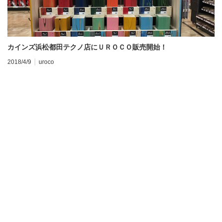
TEDxHamamatsuとUROCO
【
2015/8/3
イベント
20