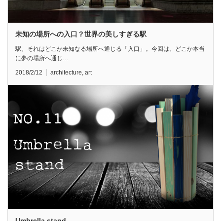
未知の場所への入口？世界の美しすぎる駅
駅。それはどこか未知なる場所へ通じる「入口」。今回は、どこか本当
に夢の場所へ通じ…
2018/2/12
architecture
,
art
Umbrella stand