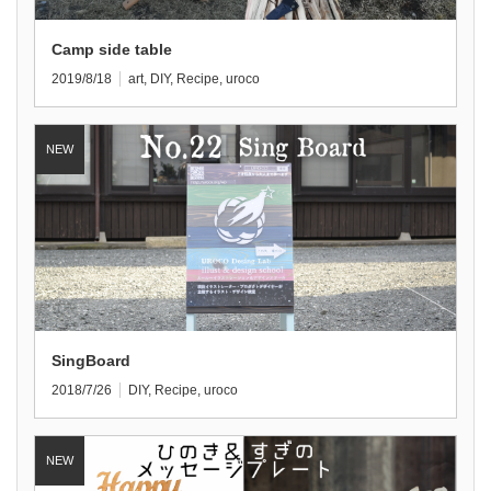
Camp side table
2019/8/18
art
,
DIY
,
Recipe
,
uroco
SingBoard
2018/7/26
DIY
,
Recipe
,
uroco