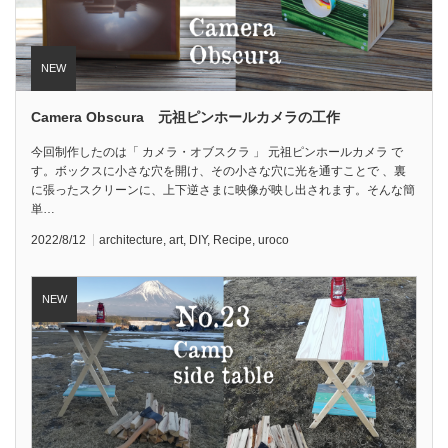
Camera Obscura 元祖ピンホールカメラの工作
今回制作したのは「 カメラ・オブスクラ 」 元祖ピンホールカメラ で
す。ボックスに小さな穴を開け、その小さな穴に光を通すことで 、裏
に張ったスクリーンに、上下逆さまに映像が映し出されます。そんな簡
単…
2022/8/12
architecture
,
art
,
DIY
,
Recipe
,
uroco