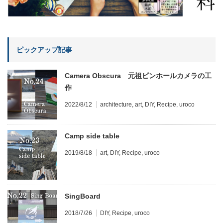
ピックアップ記事
Camera Obscura 元祖ピンホールカメラの工
作
2022/8/12
architecture
,
art
,
DIY
,
Recipe
,
uroco
Camp side table
2019/8/18
art
,
DIY
,
Recipe
,
uroco
SingBoard
2018/7/26
DIY
,
Recipe
,
uroco