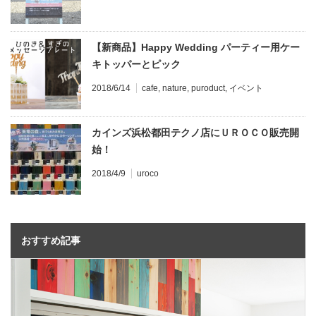
【新商品】Happy Wedding パーティー用ケー
キトッパーとピック
2018/6/14
cafe
,
nature
,
puroduct
,
イベント
カインズ浜松都田テクノ店にＵＲＯＣＯ販売開
始！
2018/4/9
uroco
おすすめ記事