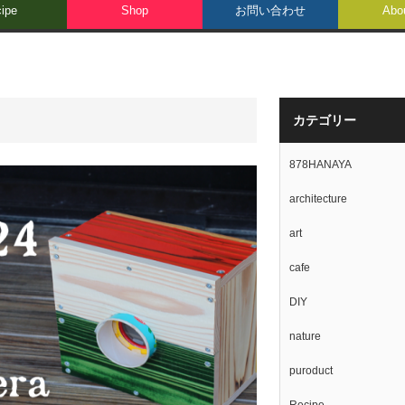
ipe
Shop
お問い合わせ
Abo
カテゴリー
878HANAYA
architecture
art
cafe
DIY
nature
puroduct