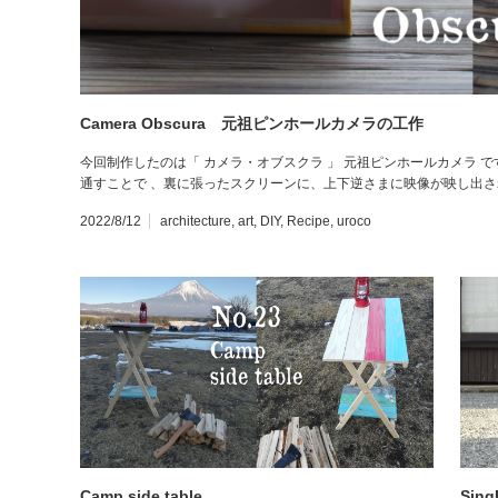
Camera Obscura 元祖ピンホールカメラの工作
今回制作したのは「 カメラ・オブスクラ 」 元祖ピンホールカメラ 
通すことで 、裏に張ったスクリーンに、上下逆さまに映像が映し出
2022/8/12
architecture
,
art
,
DIY
,
Recipe
,
uroco
Camp side table
Sing