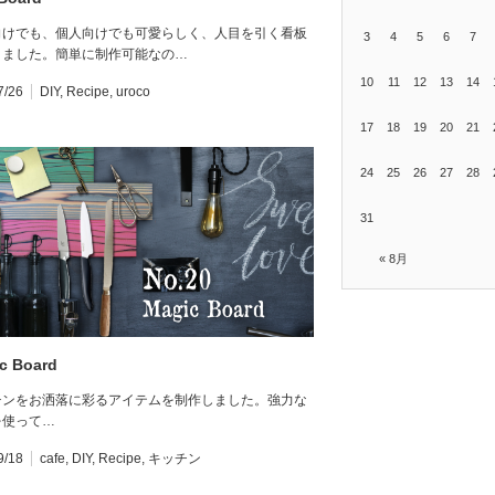
向けでも、個人向けでも可愛らしく、人目を引く看板
3
4
5
6
7
きました。簡単に制作可能なの…
10
11
12
13
14
7/26
DIY
,
Recipe
,
uroco
17
18
19
20
21
24
25
26
27
28
31
« 8月
c Board
チンをお洒落に彩るアイテムを制作しました。強力な
を使って…
9/18
cafe
,
DIY
,
Recipe
,
キッチン