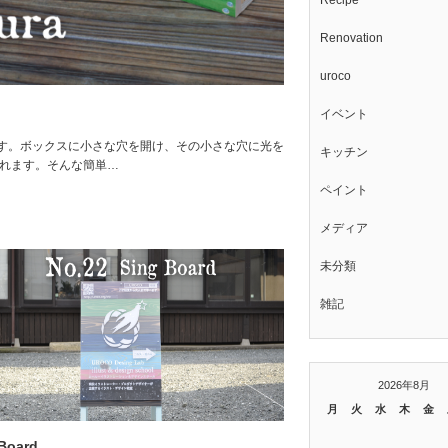
Recipe
Renovation
uroco
イベント
です。ボックスに小さな穴を開け、その小さな穴に光を
キッチン
されます。そんな簡単…
ペイント
メディア
未分類
雑記
2026年8月
月
火
水
木
金
Board