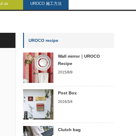
ut us
UROCO 施工方法
UROCO recipe
Wall mirror｜UROCO
Recipe
2015/8/9
Post Box
2016/3/4
Clutch bag