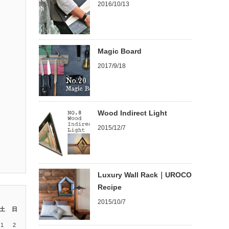
2016/10/13
Magic Board
2017/9/18
Wood Indirect Light
2015/12/7
Luxury Wall Rack｜UROCO
Recipe
2015/10/7
土
日
1
2