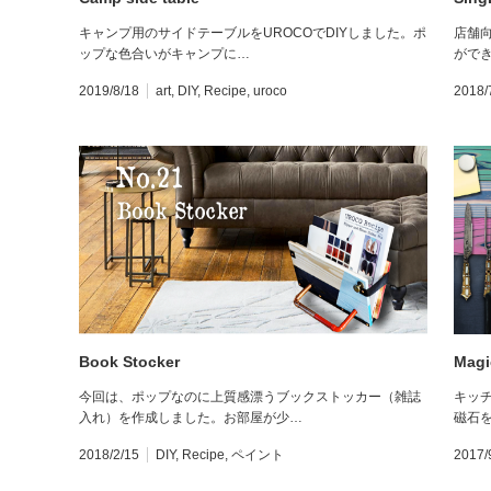
キャンプ用のサイドテーブルをUROCOでDIYしました。ポ
店舗
ップな色合いがキャンプに…
がで
2019/8/18
art
,
DIY
,
Recipe
,
uroco
2018/
Book Stocker
Magi
今回は、ポップなのに上質感漂うブックストッカー（雑誌
キッ
入れ）を作成しました。お部屋が少…
磁石
2018/2/15
DIY
,
Recipe
,
ペイント
2017/