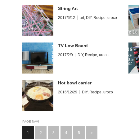
String Art
2017/6/12
art
,
DIY
,
Recipe
,
uroco
TV Low Board
2017/2/9
DIY
,
Recipe
,
uroco
Hot bowl carrier
2016/12/29
DIY
,
Recipe
,
uroco
PAGE NAVI
1
2
3
4
5
»