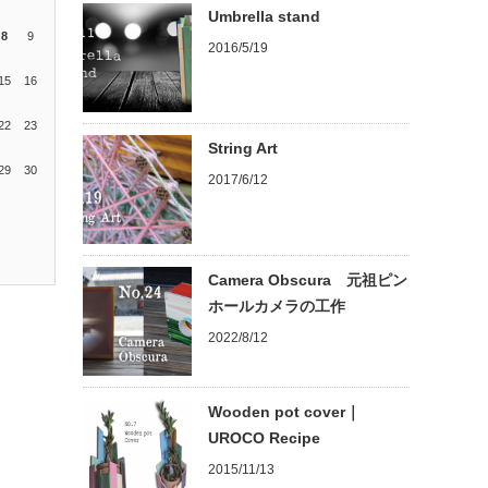
Umbrella stand
8
9
2016/5/19
15
16
22
23
String Art
29
30
2017/6/12
Camera Obscura 元祖ピン
ホールカメラの工作
2022/8/12
Wooden pot cover｜
UROCO Recipe
2015/11/13