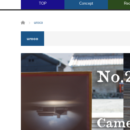
TOP
Concept
Rec
ホーム
uroco
uroco