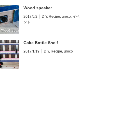
Wood speaker
2017/5/2
DIY
,
Recipe
,
uroco
,
イベ
ント
Coke Bottle Shelf
2017/1/19
DIY
,
Recipe
,
uroco