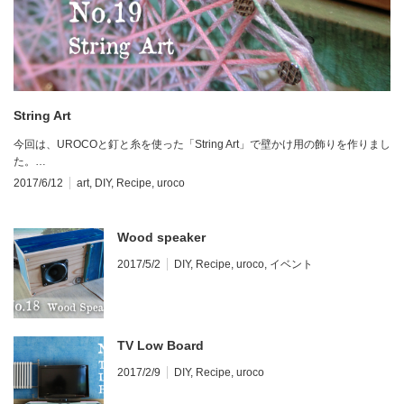
String Art
今回は、UROCOと釘と糸を使った「String Art」で壁かけ用の飾りを作りまし
た。…
2017/6/12
art
,
DIY
,
Recipe
,
uroco
Wood speaker
2017/5/2
DIY
,
Recipe
,
uroco
,
イベント
TV Low Board
2017/2/9
DIY
,
Recipe
,
uroco