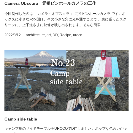
Camera Obscura 元祖ピンホールカメラの工作
今回制作したのは「 カメラ・オブスクラ 」 元祖ピンホールカメラ です。ボ
ックスに小さな穴を開け、その小さな穴に光を通すことで 、裏に張ったスク
リーンに、上下逆さまに映像が映し出されます。そんな簡単…
2022/8/12
architecture
,
art
,
DIY
,
Recipe
,
uroco
Camp side table
キャンプ用のサイドテーブルをUROCOでDIYしました。ポップな色合いがキ