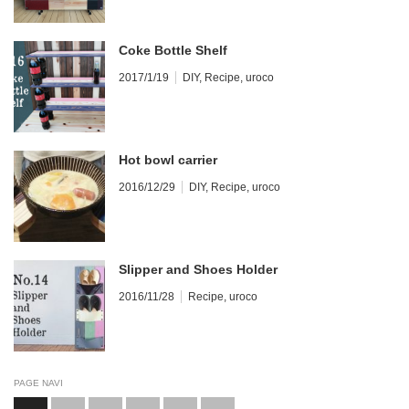
Coke Bottle Shelf
2017/1/19
DIY
,
Recipe
,
uroco
Hot bowl carrier
2016/12/29
DIY
,
Recipe
,
uroco
Slipper and Shoes Holder
2016/11/28
Recipe
,
uroco
PAGE NAVI