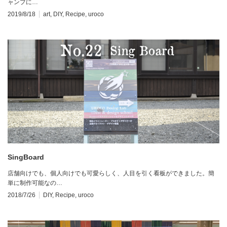
ャンプに…
2019/8/18
art
,
DIY
,
Recipe
,
uroco
SingBoard
店舗向けでも、個人向けでも可愛らしく、人目を引く看板ができました。簡
単に制作可能なの…
2018/7/26
DIY
,
Recipe
,
uroco