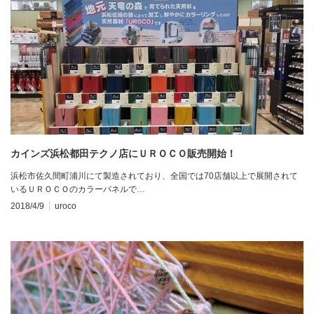
カインズ浜松都田テクノ店にＵＲＯＣＯ販売開始！
浜松市佐久間町浦川にて製造されており、全国では70店舗以上で展開されて
いるＵＲＯＣＯのカラーパネルで…
2018/4/9
uroco