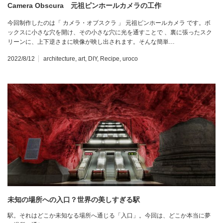
Camera Obscura 元祖ピンホールカメラの工作
今回制作したのは「 カメラ・オブスクラ 」 元祖ピンホールカメラ です。ボ
ックスに小さな穴を開け、その小さな穴に光を通すことで 、裏に張ったスク
リーンに、上下逆さまに映像が映し出されます。そんな簡単…
2022/8/12
architecture
,
art
,
DIY
,
Recipe
,
uroco
未知の場所への入口？世界の美しすぎる駅
駅。それはどこか未知なる場所へ通じる「入口」。今回は、どこか本当に夢