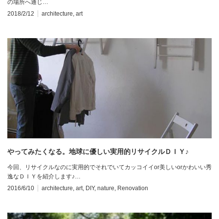
の場所へ通じ…
2018/2/12
architecture
,
art
やってみたくなる。地球に優しい実用的リサイクルＤＩＹ♪
今回、リサイクルなのに実用的でそれでいてカッコイイor美しいorかわいい秀
逸なＤＩＹを紹介します♪…
2016/6/10
architecture
,
art
,
DIY
,
nature
,
Renovation