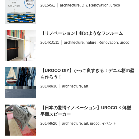
2015/5/1
architecture
,
DIY
,
Renovation
,
uroco
【リノベーション】虹のようなワンルーム
2014/10/11
architecture
,
nature
,
Renovation
,
uroco
【UROCO DIY】かっこ良すぎる！デニム柄の壁
を作ろう！
2014/9/30
architecture
,
art
【日本の驚愕イノベーション】UROCO × 薄型
平面スピーカー
2014/9/26
architecture
,
art
,
uroco
,
イベント