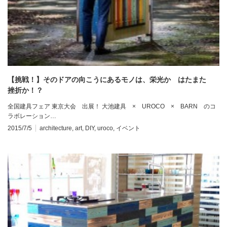
【挑戦！】そのドアの向こうにあるモノは、栄光か はたまた
挫折か！？
全国建具フェア 東京大会 出展！ 大池建具 × UROCO × BARN のコ
ラボレーション…
2015/7/5
architecture
,
art
,
DIY
,
uroco
,
イベント