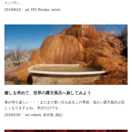
ャンプに…
2019/8/18
art
,
DIY
,
Recipe
,
uroco
癒しを求めて、世界の露天風呂へ旅してみよう
春が待ち遠しい・・・まだまだ寒い日もあるこの季節。温かい露天風呂が恋
しくなりますよね。 気分だけでも…
2018/2/26
art
,
nature
,
未分類
,
雑記