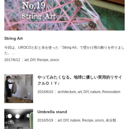
String Art
今回は、UROCOと釘と糸を使った「String Art」で壁かけ用の飾りを作りまし
た。…
2017/6/12
art
,
DIY
,
Recipe
,
uroco
やってみたくなる。地球に優しい実用的リサイ
クルＤＩＹ♪
2016/6/10
architecture
,
art
,
DIY
,
nature
,
Renovation
Umbrella stand
2016/5/19
art
,
DIY
,
nature
,
Recipe
,
uroco
,
未分類