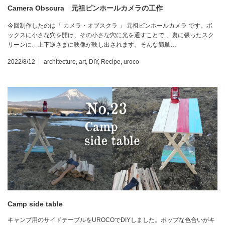
Camera Obscura 元祖ピンホールカメラの工作
今回制作したのは「 カメラ・オブスクラ 」 元祖ピンホールカメラ です。ボ
ックスに小さな穴を開け、その小さな穴に光を通すことで 、裏に張ったスク
リーンに、上下逆さまに映像が映し出されます。そんな簡単…
2022/8/12
architecture
,
art
,
DIY
,
Recipe
,
uroco
Camp side table
キャンプ用のサイドテーブルをUROCOでDIYしました。ポップな色合いがキ