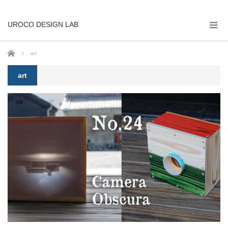
UROCO DESIGN LAB
ホーム
art
art