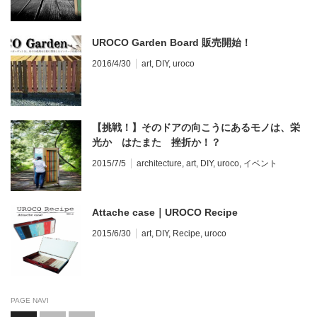
UROCO Garden Board 販売開始！
2016/4/30
art
,
DIY
,
uroco
【挑戦！】そのドアの向こうにあるモノは、栄
光か はたまた 挫折か！？
2015/7/5
architecture
,
art
,
DIY
,
uroco
,
イベント
Attache case｜UROCO Recipe
2015/6/30
art
,
DIY
,
Recipe
,
uroco
PAGE NAVI