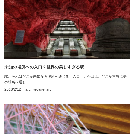
未知の場所への入口？世界の美しすぎる駅
駅。それはどこか未知なる場所へ通じる「入口」。今回は、どこか本当に夢
の場所へ通じ…
2018/2/12
architecture
,
art