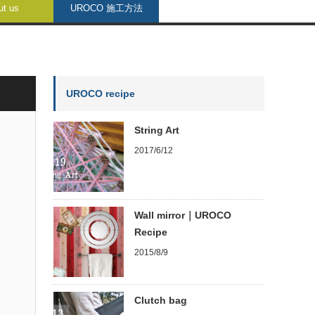
ut us
UROCO 施工方法
UROCO recipe
String Art
2017/6/12
Wall mirror｜UROCO
Recipe
2015/8/9
Clutch bag