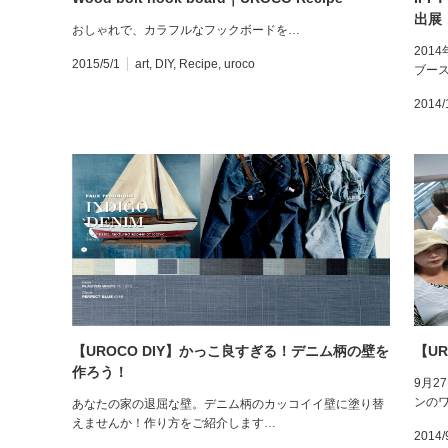
出展
おしゃれで、カラフルなフックボードを…
201
2015/5/1
art
,
DIY
,
Recipe
,
uroco
ブース
2014/
【UROCO DIY】かっこ良すぎる！デニム柄の壁を
【U
作ろう！
9月
ンの
あなたの家の退屈な壁。デニム柄のカッコイイ壁に塗り替
えませんか！作り方をご紹介します…
2014/