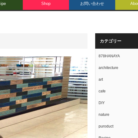
ipe
Shop
お問い合わせ
Abo
カテゴリー
878HANAYA
architecture
art
cafe
DIY
nature
puroduct