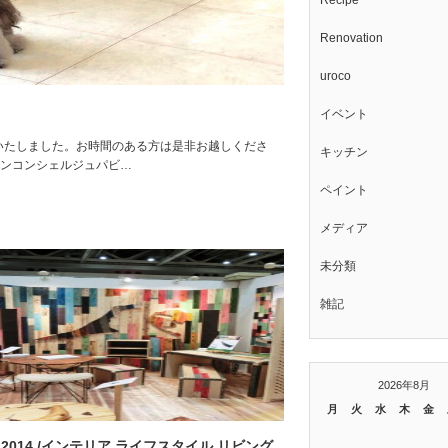
Recipe
Renovation
uroco
イベント
に出展いたしました。お時間のある方は是非お越しくださ
キッチン
チンコンシェルジュパビ…
ペイント
メディア
未分類
雑記
2026年8月
月
火
水
木
金
T 2014 /インテリア ライフスタイル リビング