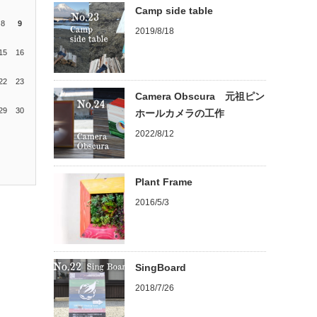
Camp side table
8
9
2019/8/18
15
16
22
23
Camera Obscura 元祖ピン
29
30
ホールカメラの工作
2022/8/12
Plant Frame
2016/5/3
SingBoard
2018/7/26