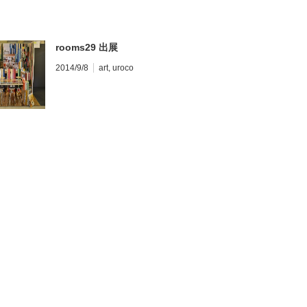
rooms29 出展
2014/9/8
art
,
uroco