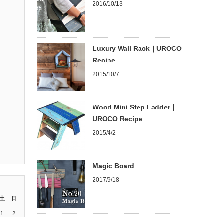
2016/10/13
Luxury Wall Rack｜UROCO
Recipe
2015/10/7
Wood Mini Step Ladder｜
UROCO Recipe
2015/4/2
Magic Board
2017/9/18
土
日
1
2