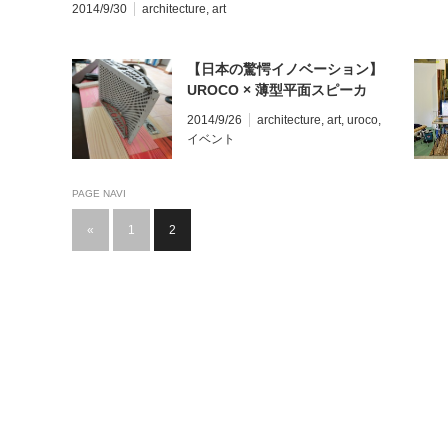
2014/9/30
architecture
,
art
【日本の驚愕イノベーション】
UROCO × 薄型平面スピーカ
ー
2014/9/26
architecture
,
art
,
uroco
,
イベント
PAGE NAVI
«
1
2