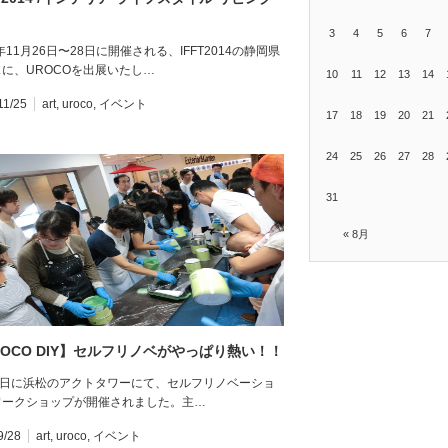
3
4
5
6
7
4年11月26日〜28日に開催される、IFFT2014の静岡県
に、UROCOを出展いたし…
10
11
12
13
14
11/25
art
,
uroco
,
イベント
17
18
19
20
21
24
25
26
27
28
31
« 8月
ROCO DIY】セルフリノベがやっぱり熱い！！
27日に浜松のアクトタワーにて、セルフリノベーショ
ワークショップが開催されました。主…
9/28
art
,
uroco
,
イベント