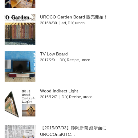
UROCO Garden Board 販売開始！
2016/4/30
art
,
DIY
,
uroco
TV Low Board
2017/2/9
DIY
,
Recipe
,
uroco
Wood Indirect Light
2015/12/7
DIY
,
Recipe
,
uroco
【2015/07/03】静岡新聞 経済面に
UROCOnaKITC…