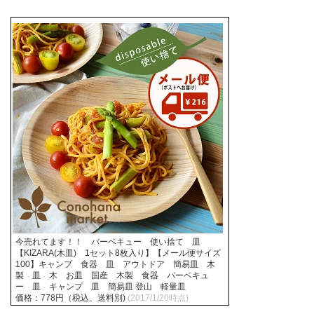
今売れてます！！ バーベキュー 使い捨て 皿
【KIZARA(木皿) 1セット8枚入り】【メール便サイズ
100】キャンプ 食器 皿 アウトドア 簡易皿 木
製 皿 木 お皿 国産 木製 食器 バーベキュ
ー 皿 キャンプ 皿 簡易皿 登山 軽量皿
価格：778円（税込、送料別)
(2017/1/20時点)