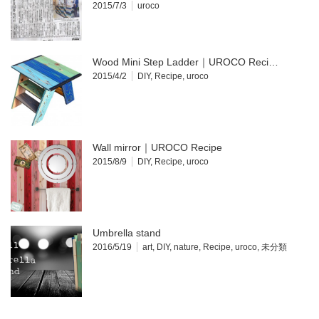
2015/7/3
uroco
Wood Mini Step Ladder｜UROCO Reci…
2015/4/2
DIY
,
Recipe
,
uroco
Wall mirror｜UROCO Recipe
2015/8/9
DIY
,
Recipe
,
uroco
Umbrella stand
2016/5/19
art
,
DIY
,
nature
,
Recipe
,
uroco
,
未分類