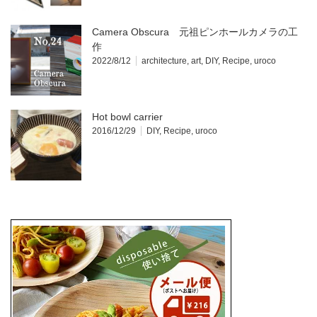
Camera Obscura 元祖ピンホールカメラの工
作
2022/8/12
architecture
,
art
,
DIY
,
Recipe
,
uroco
Hot bowl carrier
2016/12/29
DIY
,
Recipe
,
uroco