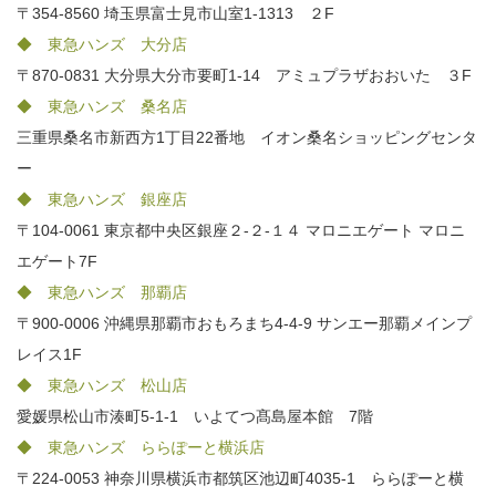
〒354-8560 埼玉県富士見市山室1-1313 ２F
◆ 東急ハンズ 大分店
〒870-0831 大分県大分市要町1-14 アミュプラザおおいた ３F
◆ 東急ハンズ 桑名店
三重県桑名市新西方1丁目22番地 イオン桑名ショッピングセンタ
ー
◆ 東急ハンズ 銀座店
〒104-0061 東京都中央区銀座２-２-１４ マロニエゲート マロニ
エゲート7F
◆ 東急ハンズ 那覇店
〒900-0006 沖縄県那覇市おもろまち4-4-9 サンエー那覇メインプ
レイス1F
◆ 東急ハンズ 松山店
愛媛県松山市湊町5-1-1 いよてつ髙島屋本館 7階
◆ 東急ハンズ ららぽーと横浜店
〒224-0053 神奈川県横浜市都筑区池辺町4035-1 ららぽーと横