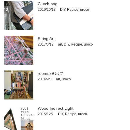
Clutch bag
2016/10/13
DIY
,
Recipe
,
uroco
String Art
2017/6/12
art
,
DIY
,
Recipe
,
uroco
rooms29 出展
2014/9/8
art
,
uroco
Wood Indirect Light
2015/12/7
DIY
,
Recipe
,
uroco