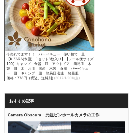
今売れてます！！ バーベキュー 使い捨て 皿
【KIZARA(木皿) 1セット8枚入り】【メール便サイズ
100】キャンプ 食器 皿 アウトドア 簡易皿 木
製 皿 木 お皿 国産 木製 食器 バーベキュ
ー 皿 キャンプ 皿 簡易皿 登山 軽量皿
価格：778円（税込、送料別)
(2017/1/20時点)
おすすめ記事
Camera Obscura 元祖ピンホールカメラの工作