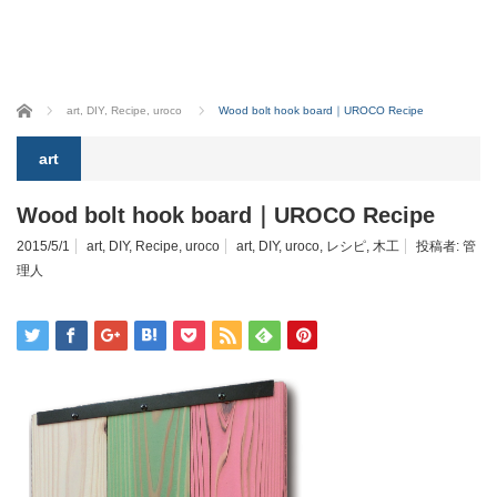
ホーム
art
,
DIY
,
Recipe
,
uroco
Wood bolt hook board｜UROCO Recipe
art
Wood bolt hook board｜UROCO Recipe
2015/5/1
art
,
DIY
,
Recipe
,
uroco
art
,
DIY
,
uroco
,
レシピ
,
木工
投稿者:
管
理人