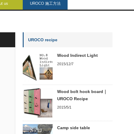
ut us
UROCO 施工方法
UROCO recipe
Wood Indirect Light
2015/12/7
Wood bolt hook board｜
UROCO Recipe
2015/5/1
Camp side table