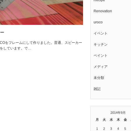
Recipe
Renovation
uroco
ーカー
イベント
COをフレームにして作りました。普通、スピーカー
キッチン
の形をしています。で…
ペイント
メディア
未分類
雑記
2014年9月
月
火
水
木
金
1
2
3
4
5