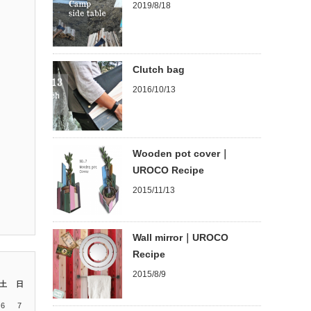
2019/8/18
Clutch bag
2016/10/13
Wooden pot cover｜
UROCO Recipe
2015/11/13
Wall mirror｜UROCO
Recipe
2015/8/9
土
日
6
7