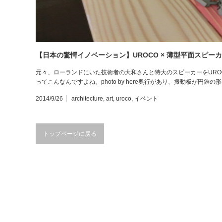
【日本の驚愕イノベーション】UROCO × 薄型平面スピ
元々、ローランドにいた技術者の大和さんと特大のスピーカーをURO
ってこんなんですよね。photo by here奥行があり、振動板が円錐
2014/9/26
architecture
,
art
,
uroco
,
イベント
トップページに戻る