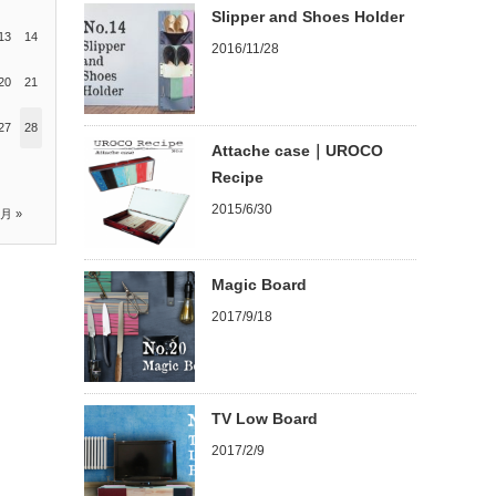
Slipper and Shoes Holder
13
14
2016/11/28
20
21
27
28
Attache case｜UROCO
Recipe
2015/6/30
0月 »
Magic Board
2017/9/18
TV Low Board
2017/2/9