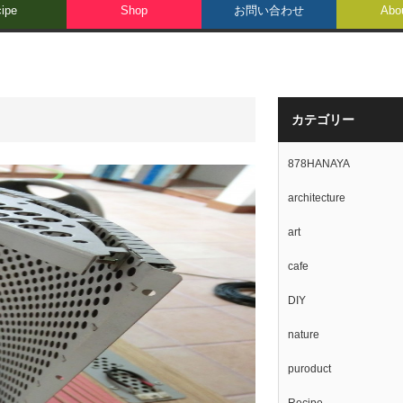
ipe
Shop
お問い合わせ
Abo
カテゴリー
878HANAYA
architecture
art
cafe
DIY
nature
puroduct