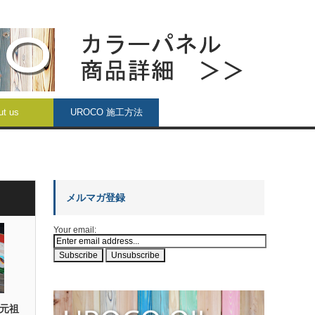
ut us
UROCO 施工方法
メルマガ登録
Your email:
 元祖