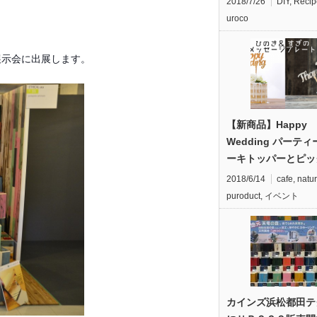
2018/7/26
DIY
,
Recip
uroco
展示会に出展します。
【新商品】Happy
Wedding パーテ
ーキトッパーとピッ
2018/6/14
cafe
,
natu
puroduct
,
イベント
カインズ浜松都田テ