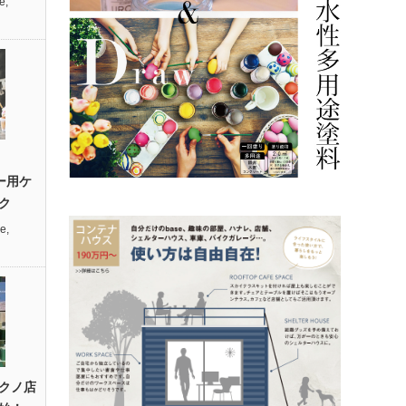
e
,
ィー用ケ
ク
re
,
クノ店