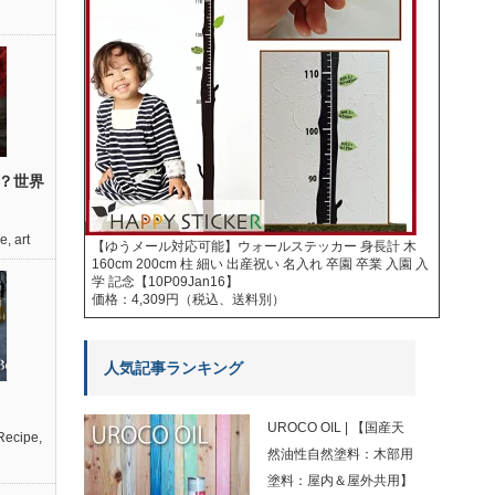
？世界
re
,
art
【ゆうメール対応可能】ウォールステッカー 身長計 木
160cm 200cm 柱 細い 出産祝い 名入れ 卒園 卒業 入園 入
学 記念【10P09Jan16】
価格：4,309円（税込、送料別）
人気記事ランキング
UROCO OIL | 【国産天
Recipe
,
然油性自然塗料：木部用
塗料：屋内＆屋外共用】