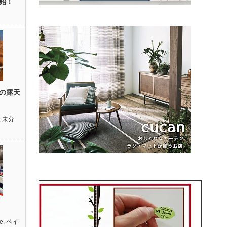
始！
の露天
,
未分
e
,
ペイ