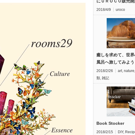
にＵＲＯＣＯ販売開
2018/4/9
uroco
癒しを求めて、世界
風呂へ旅してみよう
2018/2/26
art
,
nature
類
,
雑記
Book Stocker
2018/2/15
DIY
,
Recip