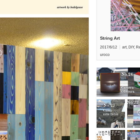
String Art
2017/6/12
art
,
DIY
,
Re
uroco