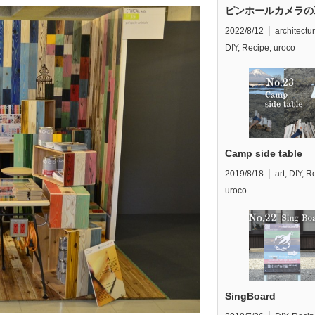
ピンホールカメラの
2022/8/12
architectu
DIY
,
Recipe
,
uroco
Camp side table
2019/8/18
art
,
DIY
,
Re
uroco
SingBoard