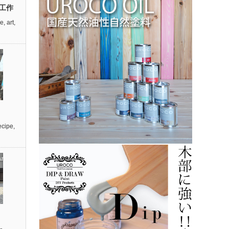
工作
re
,
art
,
cipe
,