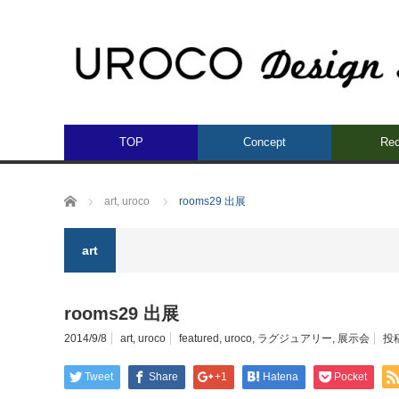
TOP
Concept
Rec
ホーム
art
,
uroco
rooms29 出展
art
rooms29 出展
2014/9/8
art
,
uroco
featured
,
uroco
,
ラグジュアリー
,
展示会
投
Tweet
Share
+1
Hatena
Pocket