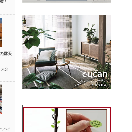
始！
の露天
,
未分
e
,
ペイ