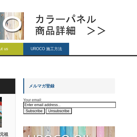
ut us
UROCO 施工方法
メルマガ登録
Your email:
 元祖