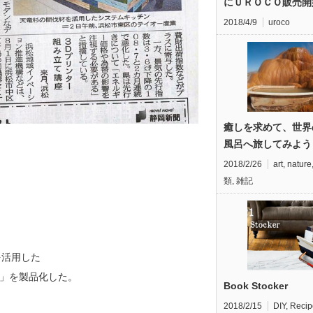
にＵＲＯＣＯ販売開
2018/4/9
uroco
癒しを求めて、世界
風呂へ旅してみよう
2018/2/26
art
,
nature
類
,
雑記
を活用した
EN」を製品化した。
Book Stocker
2018/2/15
DIY
,
Recip