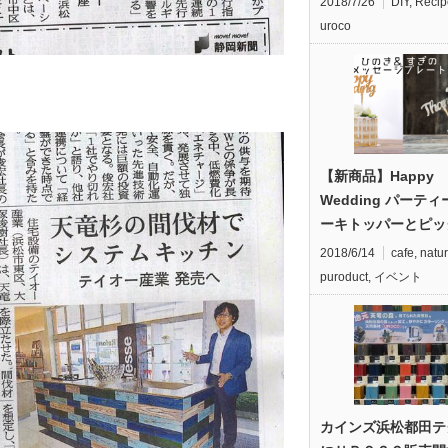
2018/7/26
DIY
,
Recip
uroco
【新商品】Happy
Wedding パーテ
ーキトッパーとピッ
2018/6/14
cafe
,
natu
puroduct
,
イベント
カインズ浜松都田テ