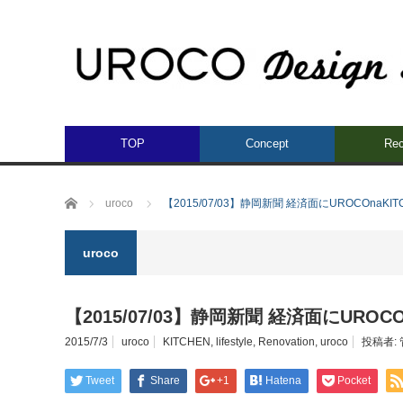
TOP
Concept
Rec
ホーム
uroco
【2015/07/03】静岡新聞 経済面にUROCOnaKIT
uroco
【2015/07/03】静岡新聞 経済面にUROCO
2015/7/3
uroco
KITCHEN
,
lifestyle
,
Renovation
,
uroco
投稿者:
Tweet
Share
+1
Hatena
Pocket