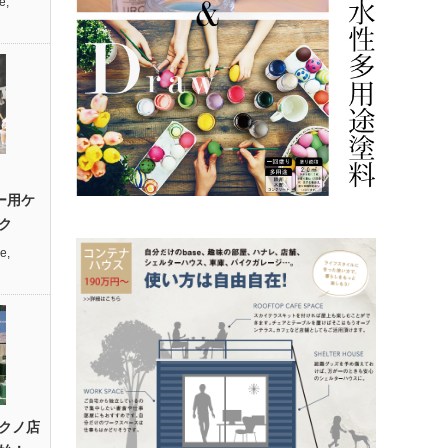
e
,
ィー用ケ
ク
re
,
クノ店