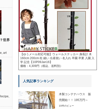
？世界
re
,
art
【ゆうメール対応可能】ウォールステッカー 身長計 木
160cm 200cm 柱 細い 出産祝い 名入れ 卒園 卒業 入園 入
学 記念【10P09Jan16】
価格：4,309円（税込、送料別）
人気記事ランキング
木製コンテナハウス 販
Recipe
,
売開始！！ 195万円～
10件のビュー