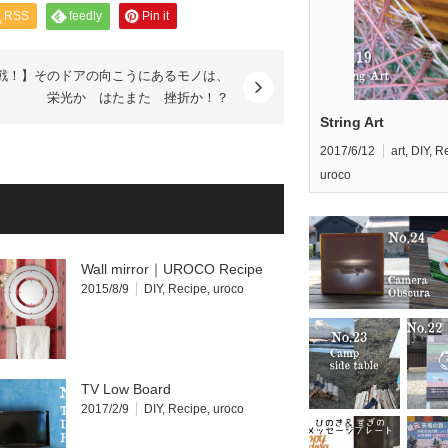
RSS
feedly
Pin it
戦！】そのドアの向こうにあるモノは、
栄光か はたまた 挫折か！？
String Art
2017/6/12
art
,
DIY
,
Re
uroco
Wall mirror｜UROCO Recipe
2015/8/9
DIY
,
Recipe
,
uroco
TV Low Board
2017/2/9
DIY
,
Recipe
,
uroco