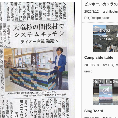
ピンホールカメラの
2022/8/12
architectu
DIY
,
Recipe
,
uroco
Camp side table
2019/8/18
art
,
DIY
,
Re
uroco
SingBoard