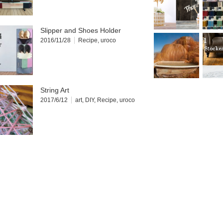
Slipper and Shoes Holder
2016/11/28
Recipe
,
uroco
String Art
2017/6/12
art
,
DIY
,
Recipe
,
uroco