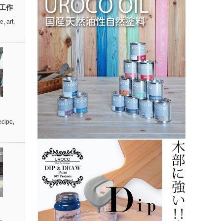
工作
re
,
art
,
cipe
,