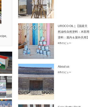
UROCO OIL | 【国産天
然油性自然塗料：木部用
cipe
,
塗料：屋内＆屋外共用】
8件のビュー
About us
6件のビュー