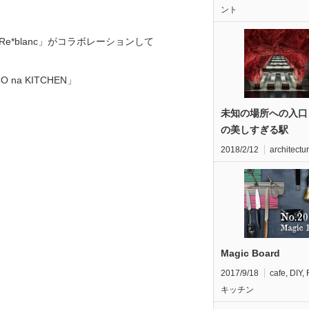
ント
*blanc」がコラボレーションして
a KITCHEN」
未知の場所への入口
の美しすぎる駅
2018/2/12
architectu
Magic Board
2017/9/18
cafe
,
DIY
,
キッチン