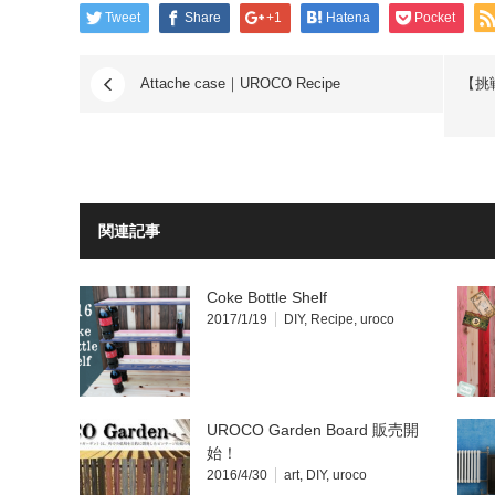
Tweet
Share
+1
Hatena
Pocket
Attache case｜UROCO Recipe
【挑
関連記事
Coke Bottle Shelf
2017/1/19
DIY
,
Recipe
,
uroco
UROCO Garden Board 販売開
始！
2016/4/30
art
,
DIY
,
uroco