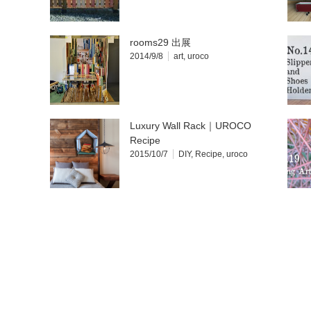
rooms29 出展
2014/9/8
art
,
uroco
Luxury Wall Rack｜UROCO
Recipe
2015/10/7
DIY
,
Recipe
,
uroco