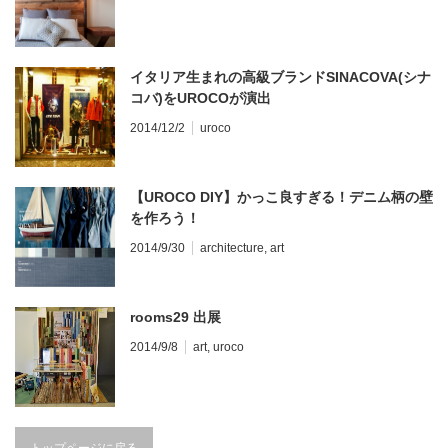
イタリア生まれの高級ブランドSINACOVA(シナ
コバ)をUROCOが演出
2014/12/2
uroco
【UROCO DIY】かっこ良すぎる！デニム柄の壁
を作ろう！
2014/9/30
architecture
,
art
rooms29 出展
2014/9/8
art
,
uroco