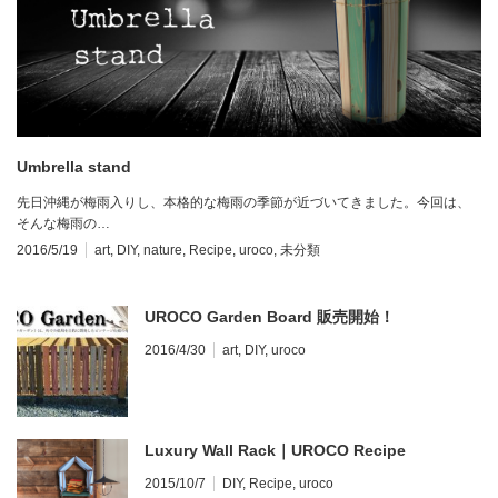
Umbrella stand
先日沖縄が梅雨入りし、本格的な梅雨の季節が近づいてきました。今回は、
そんな梅雨の…
2016/5/19
art
,
DIY
,
nature
,
Recipe
,
uroco
,
未分類
UROCO Garden Board 販売開始！
2016/4/30
art
,
DIY
,
uroco
Luxury Wall Rack｜UROCO Recipe
2015/10/7
DIY
,
Recipe
,
uroco