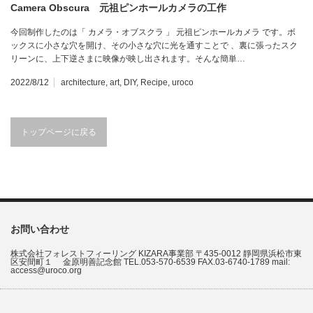
Camera Obscura 元祖ピンホールカメラの工作
今回制作したのは「 カメラ・オブスクラ 」 元祖ピンホールカメラ です。ボ
ックスに小さな穴を開け、その小さな穴に光を通すことで 、裏に張ったスク
リーンに、上下逆さまに映像が映し出されます。そんな簡単…
2022/8/12
architecture
,
art
,
DIY
,
Recipe
,
uroco
トップページに戻る
お問い合わせ
株式会社フォレストフィーリング KIZARA事業部 〒435-0012 靜岡県浜松市東
区安間町１ 金原明善記念館 TEL.053-570-6539 FAX.03-6740-1789 mail:
access@uroco.org