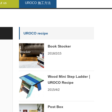
ut us
UROCO 施工方法
UROCO recipe
Book Stocker
2018/2/15
Wood Mini Step Ladder｜
UROCO Recipe
2015/4/2
Post Box