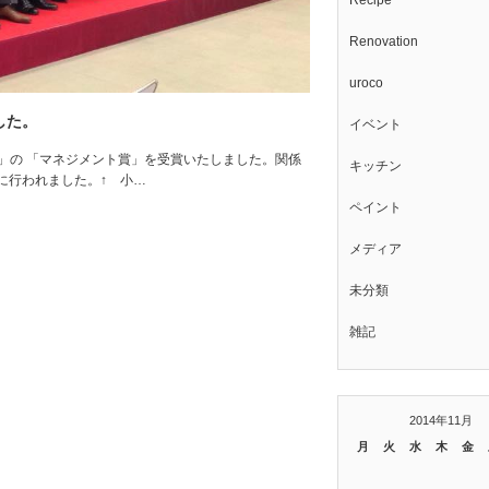
Recipe
Renovation
uroco
した。
イベント
か」の 「マネジメント賞」を受賞いたしました。関係
キッチン
に行われました。↑ 小…
ペイント
メディア
未分類
雑記
2014年11月
月
火
水
木
金