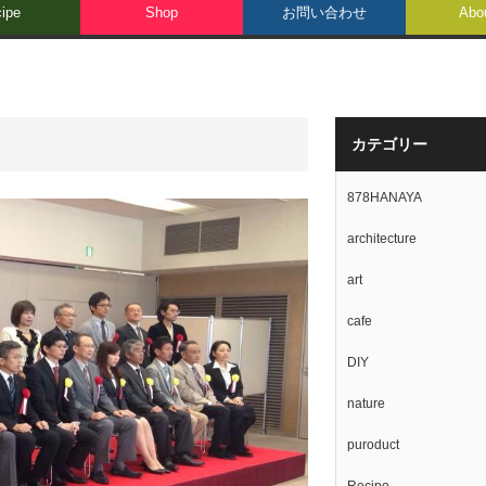
ipe
Shop
お問い合わせ
Abo
カテゴリー
878HANAYA
architecture
art
cafe
DIY
nature
puroduct