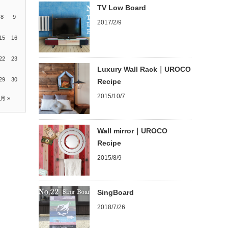
TV Low Board
8
9
2017/2/9
15
16
22
23
Luxury Wall Rack｜UROCO
29
30
Recipe
2015/10/7
2月 »
Wall mirror｜UROCO
Recipe
2015/8/9
SingBoard
2018/7/26