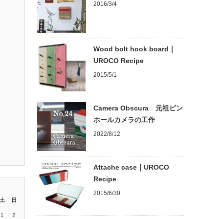
2016/3/4
Wood bolt hook board｜
UROCO Recipe
2015/5/1
Camera Obscura 元祖ピン
ホールカメラの工作
2022/8/12
Attache case｜UROCO
Recipe
2015/6/30
土
日
1
2