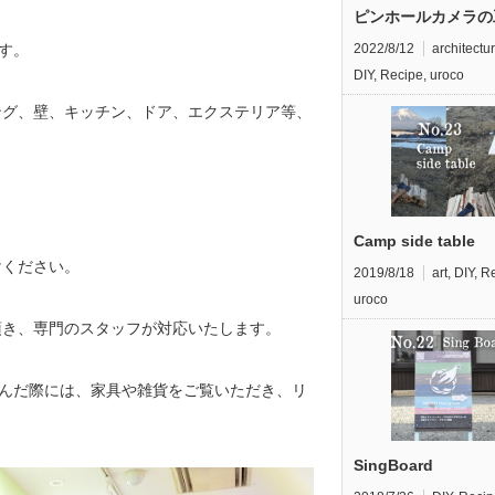
ピンホールカメラの
す。
2022/8/12
architectu
DIY
,
Recipe
,
uroco
ング、壁、キッチン、ドア、エクステリア等、
Camp side table
けください。
2019/8/18
art
,
DIY
,
Re
uroco
頂き、専門のスタッフが対応いたします。
運んだ際には、家具や雑貨をご覧いただき、リ
SingBoard