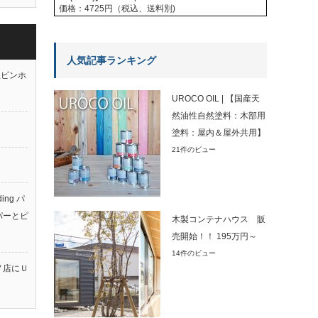
価格：4725円（税込、送料別)
人気記事ランキング
元祖ピンホ
UROCO OIL | 【国産天
然油性自然塗料：木部用
塗料：屋内＆屋外共用】
21件のビュー
ing パ
パーとピ
木製コンテナハウス 販
売開始！！ 195万円～
14件のビュー
ノ店にＵ