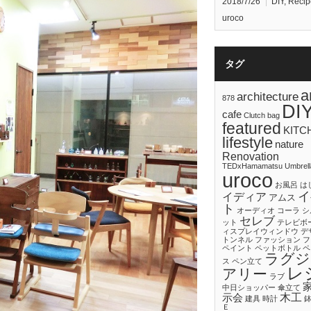
2018/7/26
DIY
,
Recip
uroco
タグ
a
architecture
878
DI
cafe
Clutch bag
featured
KITC
lifestyle
nature
Renovation
TEDxHamamatsu
Umbrell
uroco
お風呂
は
イ
イディア
アムス
ト
オーディオ
コーラ
シ
セレブ
ット
テレビボ
ィスプレイウィンドウ
デ
トンネル
ファッション
フ
ペイント
ペットボトル
ペ
ラグジ
ス
ペン立て
レ
アリー
ラブ
中日ショッパー
傘立て
木工
示会
建具
時計
Ｅ