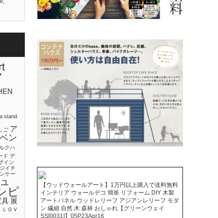
e
,
rt
Y
HEN
a stand
ア
しご
ベン
ルクハ
ード
デ
ザイン
ジイチ
ンケー
ュ
【ウッドウォールアート】1万円以上購入で送料無料
シピ
インテリア ウォールデコ 簡単 リフォーム DIY 木製
アートパネル ウッドレリーフ アジアンレリーフ モダ
家具
展
ン 繊細 自然 木 森林 おしゃれ【グリーンウェイ
鉢
ＬＯＶ
SS[0031]】05P23Apr16