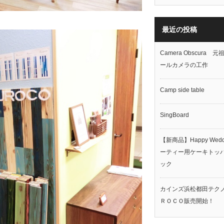
最近の投稿
Camera Obscura 
ールカメラの工作
Camp side table
SingBoard
【新商品】Happy Wedd
ーティー用ケーキトッ
ック
カインズ浜松都田テク
ＲＯＣＯ販売開始！