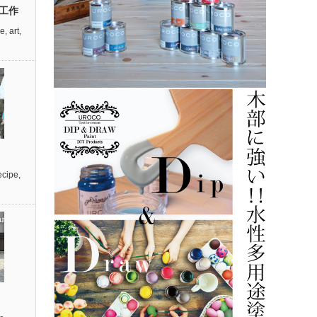
工作
re
,
art
,
cipe
,