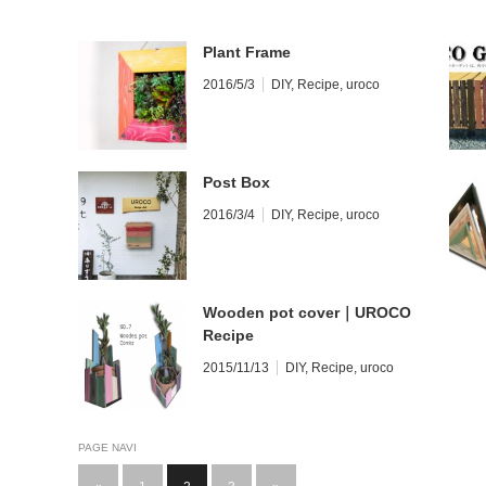
Plant Frame
2016/5/3
DIY
,
Recipe
,
uroco
Post Box
2016/3/4
DIY
,
Recipe
,
uroco
Wooden pot cover｜UROCO
Recipe
2015/11/13
DIY
,
Recipe
,
uroco
PAGE NAVI