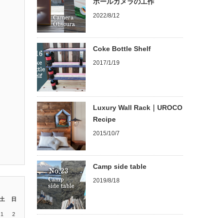
ホールカメラの工作
2022/8/12
Coke Bottle Shelf
2017/1/19
Luxury Wall Rack｜UROCO
Recipe
2015/10/7
Camp side table
2019/8/18
土
日
1
2