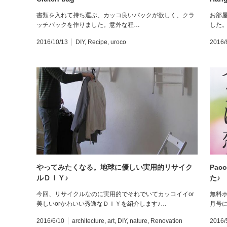
書類を入れて持ち運ぶ、カッコ良いバックが欲しく、クラ
お部
ッチバックを作りました。意外な程…
した
2016/10/13
DIY
,
Recipe
,
uroco
2016/
やってみたくなる。地球に優しい実用的リサイク
Pa
ルＤＩＹ♪
た♪
今回、リサイクルなのに実用的でそれでいてカッコイイor
無料ホ
美しいorかわいい秀逸なＤＩＹを紹介します♪…
月号
2016/6/10
architecture
,
art
,
DIY
,
nature
,
Renovation
2016/