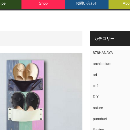
ipe
Shop
お問い合わせ
Abo
カテゴリー
878HANAYA
architecture
art
cafe
DIY
nature
puroduct