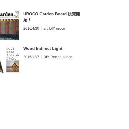
UROCO Garden Board 販売開
始！
2016/4/30
art
,
DIY
,
uroco
Wood Indirect Light
2015/12/7
DIY
,
Recipe
,
uroco