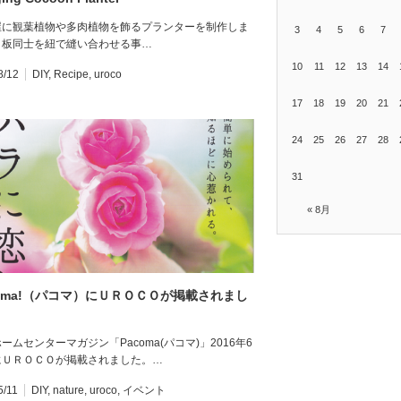
屋に観葉植物や多肉植物を飾るプランターを制作しま
3
4
5
6
7
。板同士を紐で縫い合わせる事…
10
11
12
13
14
8/12
DIY
,
Recipe
,
uroco
17
18
19
20
21
24
25
26
27
28
31
« 8月
coma!（パコマ）にＵＲＯＣＯが掲載されまし
ームセンターマガジン「Pacoma(パコマ)」2016年6
にＵＲＯＣＯが掲載されました。…
5/11
DIY
,
nature
,
uroco
,
イベント