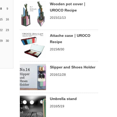
Wooden pot cover｜
8
9
UROCO Recipe
2015/11/13
15
16
22
23
Attache case｜UROCO
29
30
Recipe
2015/6/30
Slipper and Shoes Holder
2016/11/28
Umbrella stand
2016/5/19