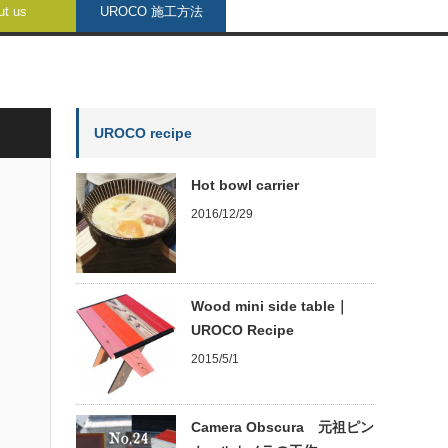
ut us
UROCO 施工方法
UROCO recipe
Hot bowl carrier
2016/12/29
Wood mini side table｜
UROCO Recipe
2015/5/1
Camera Obscura 元祖ピン