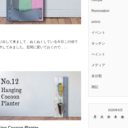
Recipe
Renovation
uroco
イベント
り出して来まして、ぬくぬくしている今日この頃で
キッチン
作してみました。玄関に置いておくので、…
ペイント
メディア
未分類
雑記
2026年8月
月
火
水
木
金
ing Cocoon Planter