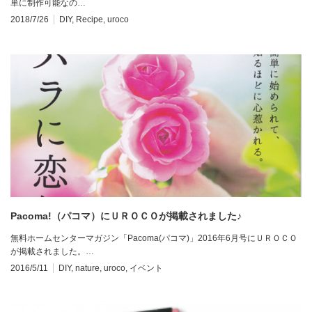
単に制作可能なの…
2018/7/26
DIY
,
Recipe
,
uroco
Pacoma!（パコマ）にＵＲＯＣＯが掲載されました♪
無料ホームセンターマガジン「Pacoma(パコマ)」2016年6月号にＵＲＯＣＯ
が掲載されました。…
2016/5/11
DIY
,
nature
,
uroco
,
イベント