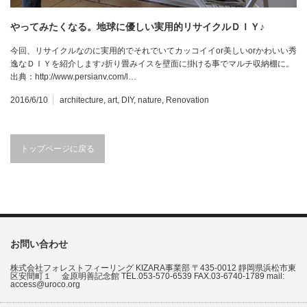
やってみたくなる。地球に優しい実用的リサイクルＤＩＹ♪
今回、リサイクルなのに実用的でそれでいてカッコイイor美しいorかわいい秀
逸なＤＩＹを紹介します♪折り畳みイスを壁面に掛ける事でマルチ収納棚に。
出典：http://www.persianv.com/l…
2016/6/10
architecture
,
art
,
DIY
,
nature
,
Renovation
トップページに戻る
お問い合わせ
株式会社フォレストフィーリング KIZARA事業部 〒435-0012 靜岡県浜松市東
区安間町１ 金原明善記念館 TEL.053-570-6539 FAX.03-6740-1789 mail:
access@uroco.org