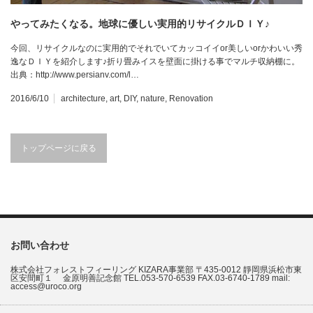
やってみたくなる。地球に優しい実用的リサイクルＤＩＹ♪
今回、リサイクルなのに実用的でそれでいてカッコイイor美しいorかわいい秀
逸なＤＩＹを紹介します♪折り畳みイスを壁面に掛ける事でマルチ収納棚に。
出典：http://www.persianv.com/l…
2016/6/10
architecture
,
art
,
DIY
,
nature
,
Renovation
トップページに戻る
お問い合わせ
株式会社フォレストフィーリング KIZARA事業部 〒435-0012 靜岡県浜松市東
区安間町１ 金原明善記念館 TEL.053-570-6539 FAX.03-6740-1789 mail:
access@uroco.org