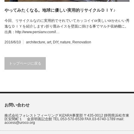
やってみたくなる。地球に優しい実用的リサイクルＤＩＹ♪
今回、リサイクルなのに実用的でそれでいてカッコイイor美しいorかわいい秀
逸なＤＩＹを紹介します♪折り畳みイスを壁面に掛ける事でマルチ収納棚に。
出典：http://www.persianv.com/l…
2016/6/10
architecture
,
art
,
DIY
,
nature
,
Renovation
トップページに戻る
お問い合わせ
株式会社フォレストフィーリング KIZARA事業部 〒435-0012 靜岡県浜松市東
区安間町１ 金原明善記念館 TEL.053-570-6539 FAX.03-6740-1789 mail:
access@uroco.org