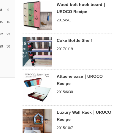
Wood bolt hook board｜
8
9
UROCO Recipe
2015/5/1
15
16
22
23
Coke Bottle Shelf
29
30
2017/1/19
Attache case｜UROCO
Recipe
2015/6/30
Luxury Wall Rack｜UROCO
Recipe
2015/10/7