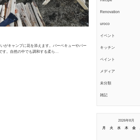
Recipe
Renovation
uroco
イベント
色合いがキャンプに花を添えます。バーベキューやパー
キッチン
です。自然の中でも調和する柔ら…
ペイント
メディア
未分類
雑記
2026年8月
月
火
水
木
金