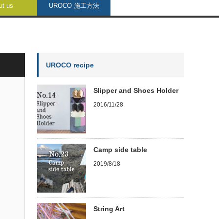
ut us
UROCO 施工方法
UROCO recipe
Slipper and Shoes Holder
2016/11/28
Camp side table
2019/8/18
String Art