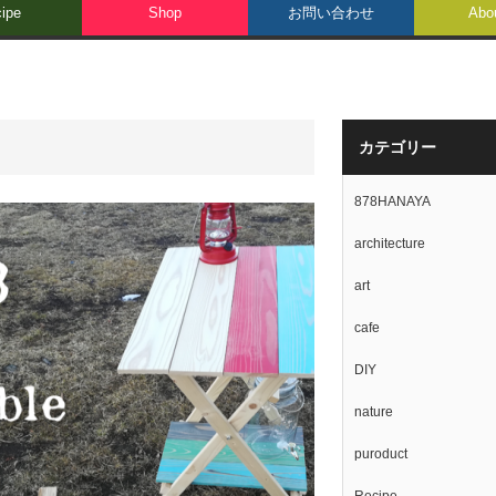
ipe
Shop
お問い合わせ
Abo
カテゴリー
878HANAYA
architecture
art
cafe
DIY
nature
puroduct