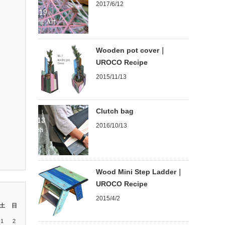
2017/6/12
Wooden pot cover｜
UROCO Recipe
2015/11/13
Clutch bag
2016/10/13
Wood Mini Step Ladder｜
UROCO Recipe
2015/4/2
土
日
1
2