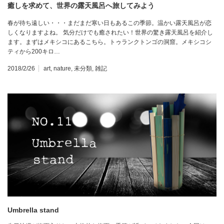
癒しを求めて、世界の露天風呂へ旅してみよう
春が待ち遠しい・・・まだまだ寒い日もあるこの季節。温かい露天風呂が恋
しくなりますよね。 気分だけでも癒されたい！世界の驚き露天風呂を紹介し
ます。まずはメキシコにあるこちら。トゥランクトンゴの洞窟。メキシコシ
ティから200キロ…
2018/2/26
art
,
nature
,
未分類
,
雑記
Umbrella stand