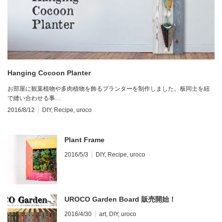
Hanging Cocoon Planter
お部屋に観葉植物や多肉植物を飾るプランターを制作しました。板同士を紐
で縫い合わせる事…
2016/8/12
DIY
,
Recipe
,
uroco
Plant Frame
2016/5/3
DIY
,
Recipe
,
uroco
UROCO Garden Board 販売開始！
2016/4/30
art
,
DIY
,
uroco