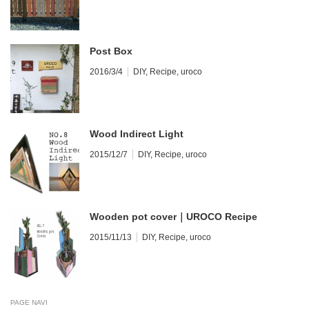
Post Box
2016/3/4
DIY
,
Recipe
,
uroco
Wood Indirect Light
2015/12/7
DIY
,
Recipe
,
uroco
Wooden pot cover｜UROCO Recipe
2015/11/13
DIY
,
Recipe
,
uroco
PAGE NAVI